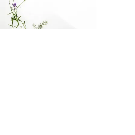
"Top Energieessenzen!"
Gast Kauf, veriziert