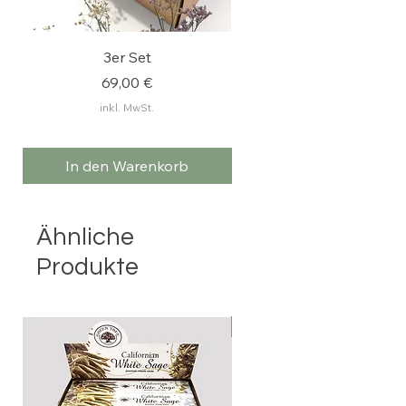
verbunden.
3er Set
FEEL RELAXED: Stres
Preis
69,00 €
inkl. MwSt.
In den Warenkorb
In den Warenkorb
Ähnliche
Produkte
BESTSELLER