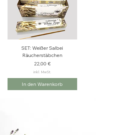
SET: Weißer Salbei
Weißer Salbei
Räucherstäbchen
Räucherstäbchen
Preis
22,00 €
inkl. MwSt.
In den Warenkorb
In den Warenkorb