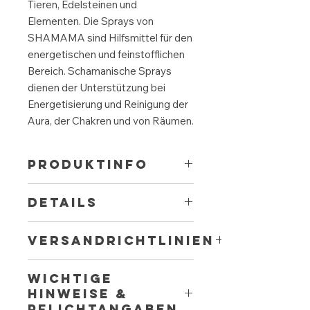
Tieren, Edelsteinen und
Elementen. Die Sprays von
SHAMAMA sind Hilfsmittel für den
energetischen und feinstofflichen
Bereich. Schamanische Sprays
dienen der Unterstützung bei
Energetisierung und Reinigung der
Aura, der Chakren und von Räumen.
PRODUKTINFO
Schamanisches Hilfsmittel zur
DETAILS
Reinigung und Aufladung von
Räumen. Unterstützend um Räume
Aromatherapie-Effekt:
reinigend,
und Häuser von Altlasten zu befreien,
VERSANDRICHTLINIEN
erdend, ausgleichend,
negative Schwingungen und
erfrischend-anregend,
Fremdenergien zu lösen und frischen
Schneller, kostenloser Versand ab 50
beruhigend, entstressend,
WICHTIGE
Wind reinzubringen. Der Spray
€ nach Österreich und
belebend für Körper, Geist und
enthält Schwingungen für
HINWEISE &
Deutschland. Die Lieferung erfolgt
Seele
energetisches Wohlbefinden.
PFLICHTANGABEN