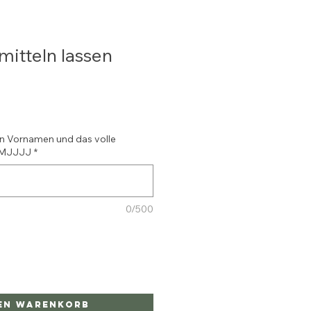
rmitteln lassen
en Vornamen und das volle
MMJJJJ
*
0/500
den Warenkorb