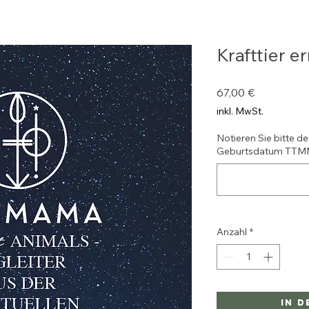
Krafttier e
Preis
67,00 €
inkl. MwSt.
Notieren Sie bitte d
Geburtsdatum TT
Anzahl
*
In 